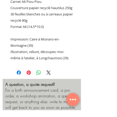
Carnet A6 Piou-Piou
Couverture papier recyclé Nautilus 250g
30 feuilles blanches ou à carreaux papier
recyclé 80g
Format A6 (14.5*10.5)
Impression: Caire à Moirans-en-
Montagne (39)
Illustration, reliure, découpes: moi-
même à l'atelier, à Longchaumois (39)
A question, a quote request?
For a birth announcement card, a pro
order, a workshop animation, a special
request, or anything else: write to me! I
will get back to you as soon as possible.