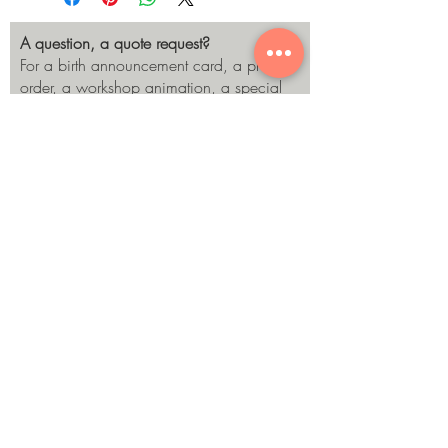
A question, a quote request?
For a birth announcement card, a pro
order, a workshop animation, a special
request, or anything else: write to me! I
will get back to you as soon as possible.
Send
©Marine Egraz