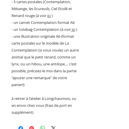
- 5 cartes postales (Contemplation,
Mésange, les Ecureuils, Ciel Etoilé et
Renard rouge (à voir
ici
)
- un carnet Contemplation format A6
- un totebag Contemplation (à voir
ici
)
- une illustration originale A6 (format
carte postale) sur le modèle de La
Contemplation (si vous voulez un autre
animal que le petit renard, comme un
lynx, ou un hibou, une antilope,... c'est
possible, précisez-le moi dans la partie
"ajouter une remarque" de votre
panier!)
à retirer à l'atelier à Longchaumois, ou
en envoi chez vous (frais de port en
supplément)